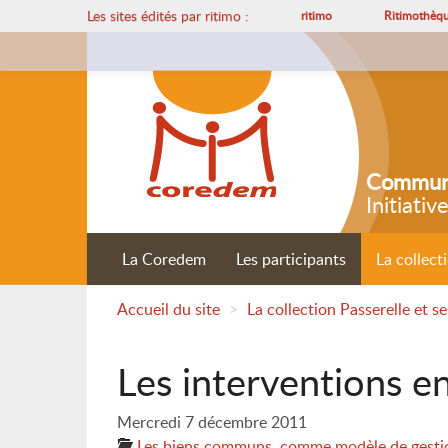
Les sites édités par ritimo :
ritimo
Ritimothèq
Communa
Initiativ
La Coredem
Les participants
La collect
Accueil du site
>
La collection Passerelle et s
Les interventions en
Mercredi 7 décembre 2011
Les biens communs, comme modèle de gesti