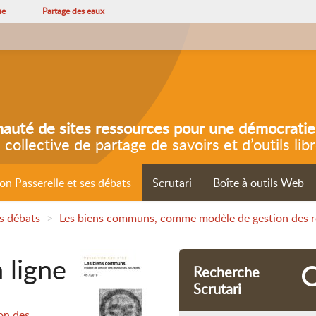
ue
Partage des eaux
uté de sites ressources pour une démocratie
e collective de partage de savoirs et d’outils lib
ion Passerelle et ses débats
Scrutari
Boîte à outils Web
es débats
>
Les biens communs, comme modèle de gestion des r
 ligne
Recherche
Scrutari
on des