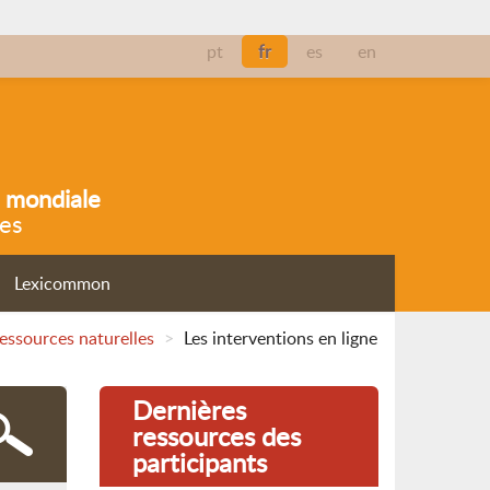
pt
fr
es
en
 mondiale
res
Lexicommon
essources naturelles
>
Les interventions en ligne
Dernières
ressources des
participants